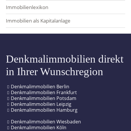
Kreuzberg
Bornheim
Volkmarsdorf
Immobilienlexikon
Moabit
Westend
Kleinzschocher
Immobilien als Kapitalanlage
Prenzlauer Berg
Bahnhofsviertel
Neuschönefeld
Schöneberg
Ostend
Markkleeberg
Denkmalimmobilien direkt
Steglitz
Schleußig
in Ihrer Wunschregion
Tempelhof
Altstadt
Treptow-Köpenick
Stötteritz
Denkmalimmobilien Berlin
Denkmalimmobilien Frankfurt
Denkmalimmobilien Potsdam
Wannsee
Südvorstadt
Denkmalimmobilien Leipzig
Denkmalimmobilien Hamburg
Weißensee
Bachviertel
Denkmalimmobilien Wiesbaden
Wilmersdorf
Connewitz
Denkmalimmobilien Köln