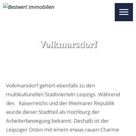
UNSERE OBJEKTE
SICHERHEITEN
Volkmarsdorf
WISSENSWERTES
UNSER SERVICE
ÜBER UNS
KONTAKT
Volkmarsdorf gehört ebenfalls zu den
multikulturellen Stadtvierteln Leipzigs. Während
BESTWERT SELECT
des Kaiserreichs und der Weimarer Republik
wurde dieser Stadtteil als Hochburg der
VERTRIEBSPARTNER REGISTRIEREN
Arbeiterbewegung bekannt. Deshalb ist der
Leipziger Osten mit einem etwas rauen Charme