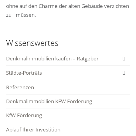
ohne auf den Charme der alten Gebäude verzichten
zu müssen.
Wissenswertes
Denkmalimmobilien kaufen – Ratgeber
Denkmalimmobilie ab wann?
Städte-Porträts
Häufige Fragen – FAQ
Berlin
Referenzen
Berlin Mitte
Frankfurt am Main
Denkmalimmobilien KFW Förderung
Charlottenburg
Nordend
Potsdam
KfW Förderung
Friedrichshain
Sachsenhausen
Leipzig
Ablauf Ihrer Investition