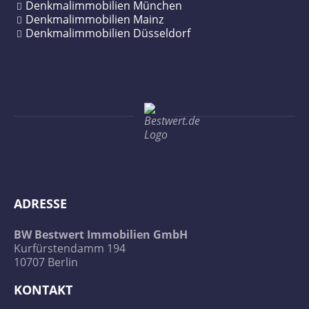
Denkmalimmobilien München
Zehlendorf
Gohlis
Denkmalimmobilien Mainz
Denkmalimmobilien Düsseldorf
Graphisches Viertel
Lindenau
Musikviertel
Plagwitz
Reudnitz-Thonberg und Anger-Crottendorf
ADRESSE
Waldstraßenviertel
BW Bestwert Immobilien GmbH
Kurfürstendamm 194
10707 Berlin
KONTAKT