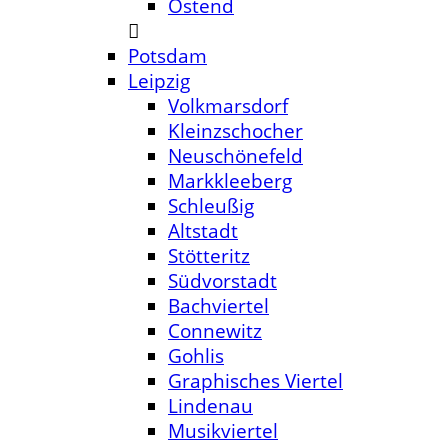
Ostend
Potsdam
Leipzig
Volkmarsdorf
Kleinzschocher
Neuschönefeld
Markkleeberg
Schleußig
Altstadt
Stötteritz
Südvorstadt
Bachviertel
Connewitz
Gohlis
Graphisches Viertel
Lindenau
Musikviertel