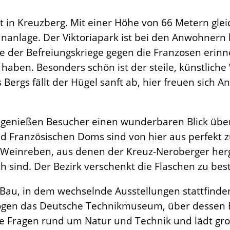
egt in Kreuzberg. Mit einer Höhe von 66 Metern gl
anlage. Der Viktoriapark ist bei den Anwohnern be
ge der Befreiungskriege gegen die Franzosen erinn
ben. Besonders schön ist der steile, künstliche W
 Bergs fällt der Hügel sanft ab, hier freuen sich
genießen Besucher einen wunderbaren Blick über 
Französischen Doms sind von hier aus perfekt zu 
 Weinreben, aus denen der Kreuz-Neroberger herges
lich sind. Der Bezirk verschenkt die Flaschen zu 
s-Bau, in dem wechselnde Ausstellungen stattfin
 mögen das Deutsche Technikmuseum, über dessen 
 Fragen rund um Natur und Technik und lädt gr