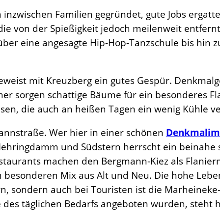
inzwischen Familien gegründet, gute Jobs ergatter
 die von der Spießigkeit jedoch meilenweit entfern
über eine angesagte Hip-Hop-Tanzschule bis hin z
beweist mit Kreuzberg ein gutes Gespür. Denkma
 sorgen schattige Bäume für ein besonderes Fla
Oasen, die auch an heißen Tagen ein wenig Kühle v
mannstraße. Wer hier in einer schönen
Denkmalim
 Mehringdamm und Südstern herrscht ein beinahe s
taurants machen den Bergmann-Kiez als Flanierme
inen besonderen Mix aus Alt und Neu. Die hohe L
n, sondern auch bei Touristen ist die Marheinek
 des täglichen Bedarfs angeboten wurden, steht h