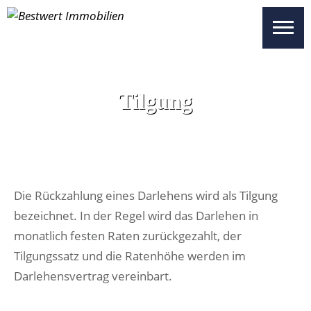
UNSERE OBJEKTE
SICHERHEITEN
WISSENSWERTES
Tilgung
UNSER SERVICE
ÜBER UNS
KONTAKT
Die Rückzahlung eines Darlehens wird als Tilgung
bezeichnet. In der Regel wird das Darlehen in
BESTWERT SELECT
monatlich festen Raten zurückgezahlt, der
Tilgungssatz und die Ratenhöhe werden im
VERTRIEBSPARTNER REGISTRIEREN
Darlehensvertrag vereinbart.