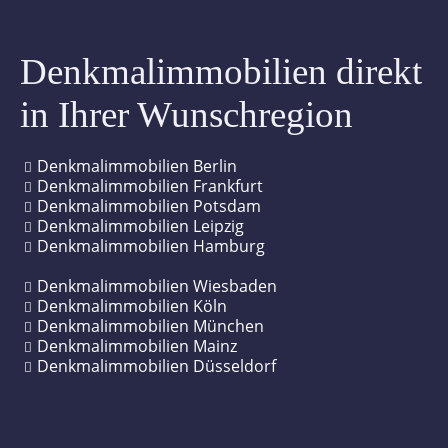
Schöneberg
Ostend
Markkleeberg
Denkmalimmobilien direkt
Steglitz
Schleußig
in Ihrer Wunschregion
Tempelhof
Altstadt
Treptow-Köpenick
Stötteritz
Denkmalimmobilien Berlin
Denkmalimmobilien Frankfurt
Denkmalimmobilien Potsdam
Wannsee
Südvorstadt
Denkmalimmobilien Leipzig
Denkmalimmobilien Hamburg
Weißensee
Bachviertel
Denkmalimmobilien Wiesbaden
Wilmersdorf
Connewitz
Denkmalimmobilien Köln
Denkmalimmobilien München
Zehlendorf
Gohlis
Denkmalimmobilien Mainz
Denkmalimmobilien Düsseldorf
Graphisches Viertel
Lindenau