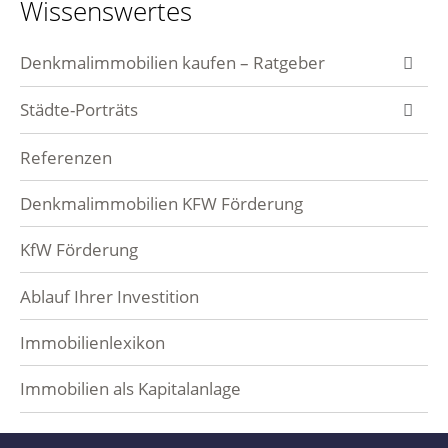
Wissenswertes
Denkmalimmobilien kaufen – Ratgeber
Denkmalimmobilie ab wann?
Städte-Porträts
Häufige Fragen – FAQ
Berlin
Referenzen
Berlin Mitte
Frankfurt am Main
Denkmalimmobilien KFW Förderung
Charlottenburg
Nordend
Potsdam
KfW Förderung
Friedrichshain
Sachsenhausen
Leipzig
Ablauf Ihrer Investition
Kreuzberg
Bornheim
Volkmarsdorf
Immobilienlexikon
Moabit
Westend
Kleinzschocher
Immobilien als Kapitalanlage
Prenzlauer Berg
Bahnhofsviertel
Neuschönefeld