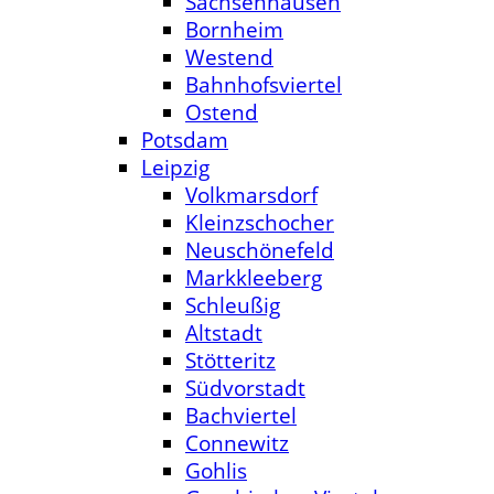
Sachsenhausen
Bornheim
Westend
Bahnhofsviertel
Ostend
Potsdam
Leipzig
Volkmarsdorf
Kleinzschocher
Neuschönefeld
Markkleeberg
Schleußig
Altstadt
Stötteritz
Südvorstadt
Bachviertel
Connewitz
Gohlis