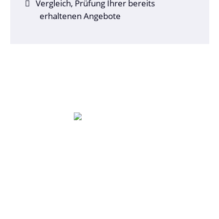
Vergleich, Prüfung Ihrer bereits
erhaltenen Angebote
Lassen Sie sich registrieren und geniessen Sie
den Bestwert Select mit massgeschneiderten
Top Konditionen für Ihr neues Objekt.
Profitieren Sie von dem Plus an Service und
Konditionen, denn Bestwert Select gibt es nur
bei Bestwert.