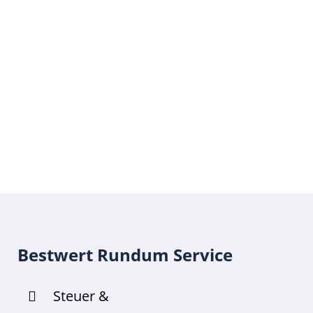
Mehr erfahren Sie ganz einfach über
030 - 889 188 08
Bestwert Rundum Service
Steuer &