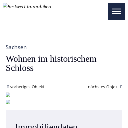
UNSERE OBJEKTE
SICHERHEITEN
WISSENSWERTES
Sachsen
UNSER SERVICE
Wohnen im historischem
Schloss
ÜBER UNS
KONTAKT
vorheriges Objekt
nächstes Objekt
BESTWERT SELECT
VERTRIEBSPARTNER REGISTRIEREN
Immobilien­daten