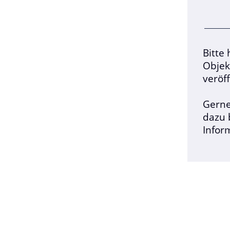
Bitte
Objek
veröf
Gerne
dazu 
Infor