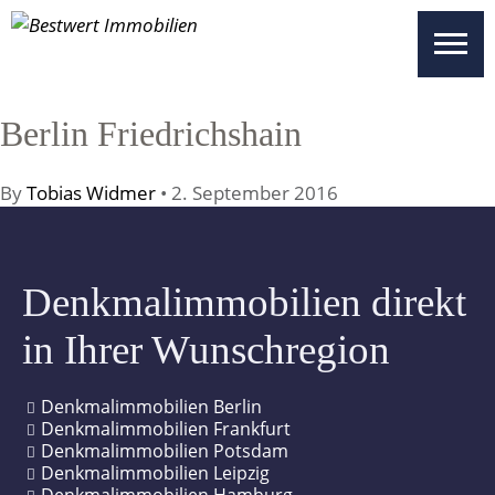
UNSERE OBJEKTE
SICHERHEITEN
Berlin Friedrichshain
WISSENSWERTES
By
Tobias Widmer
•
2. September 2016
UNSER SERVICE
ÜBER UNS
Denkmalimmobilien direkt
KONTAKT
in Ihrer Wunschregion
BESTWERT SELECT
Denkmalimmobilien Berlin
VERTRIEBSPARTNER REGISTRIEREN
Denkmalimmobilien Frankfurt
Denkmalimmobilien Potsdam
Denkmalimmobilien Leipzig