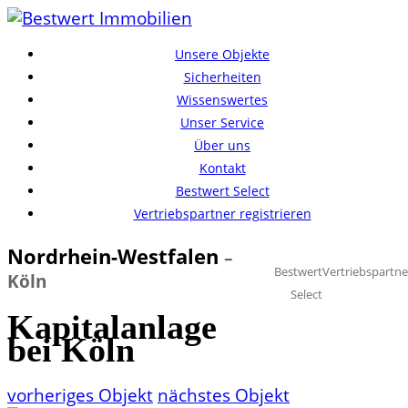
Unsere Objekte
Sicherheiten
Wissenswertes
Unser Service
Über uns
Kontakt
Bestwert Select
Vertriebspartner registrieren
Nordrhein-Westfalen
–
Bestwert
Vertriebspartne
Köln
Select
Kapitalanlage
bei Köln
vorheriges Objekt
nächstes Objekt