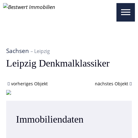
UNSERE OBJEKTE
SICHERHEITEN
WISSENSWERTES
Sachsen
– Leipzig
UNSER SERVICE
Leipzig Denkmalklassiker
ÜBER UNS
vorheriges Objekt
nächstes Objekt
KONTAKT
BESTWERT SELECT
VERTRIEBSPARTNER REGISTRIEREN
Immobilien­daten