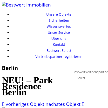
Unsere Objekte
Sicherheiten
Wissenswertes
Unser Service
Über uns
Kontakt
Bestwert Select
Vertriebspartner registrieren
Berlin
Bestwert
Vertriebspartne
NEU! – Park
Select
Residence
Berlin
vorheriges Objekt
nächstes Objekt