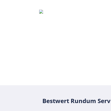
Lassen Sie sic
Bestwert Sel
Konditionen fü
von dem Plus
Bestwert Selec
Bestwert Rundum Serv