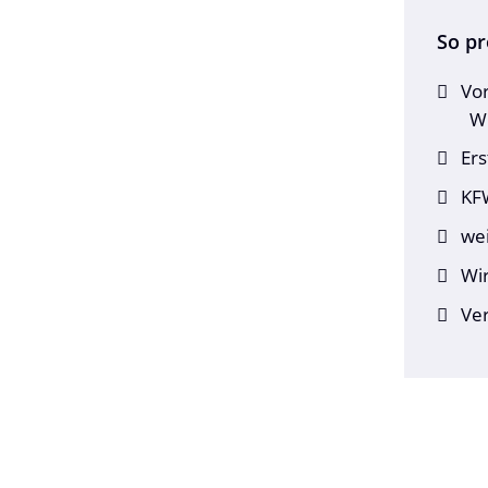
So pr
Vor
Wu
Er
KF
wei
Wir
Ver