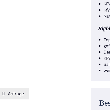
KFW
KfW
Nut
Highl
Top
gef
De
KFW
Bal
wei
Anfrage
Be