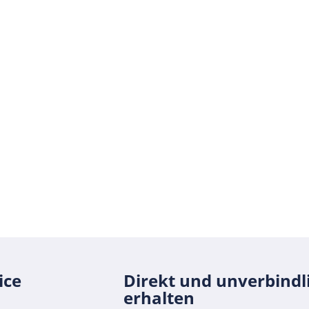
h registrieren und geniessen Sie den
Mehr 
03
ect mit massgeschneiderten Top
r Ihr neues Objekt. Profitieren Sie
 an Service und Konditionen, denn
t gibt es nur bei Bestwert.
ice
Direkt und unverbindl
erhalten