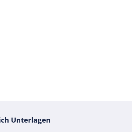
erfahren Sie ganz einfach über
0 - 889 188 08
ich Unterlagen