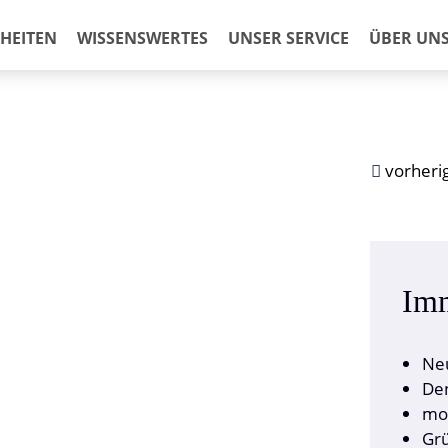
RHEITEN
WISSENSWERTES
UNSER SERVICE
ÜBER UN
vorheri
Imm
Neu
Den
mo
Grü